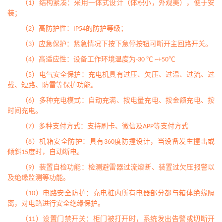
（1）结构紧凑：采用一体式设计（体积小，外观美），便于安
装；
（2）高防护性：IP54的防护等级；
（3）应急保护：紧急情况下按下急停按钮可断开主回路开关。
（4）高适应性：设备工作环境温度为-30 ℃ ~+50℃
（5）电气安全保护：充电机具有过压、欠压、过温、过流、过
载、短路、防雷等保护功能。
（6）多种充电模式：自动充满、按电量充电、按金额充电、按
时间充电。
（7）多种支付方式：支持刷卡、微信及APP等支付方式
（8）机箱安全防护：具有360度防撞设计，当设备发生撞击或
倾斜15度时，自动断电。
（9）装置自检功能：检测避雷器过流熔断、装置过欠压报警以
及绝缘监测等功能。
（10）电路安全防护：充电桩内所有电器部分都与箱体绝缘隔
离，对电路进行安全绝缘保护。
（11）设置门禁开关：柜门被打开时，系统发出告警或切断开