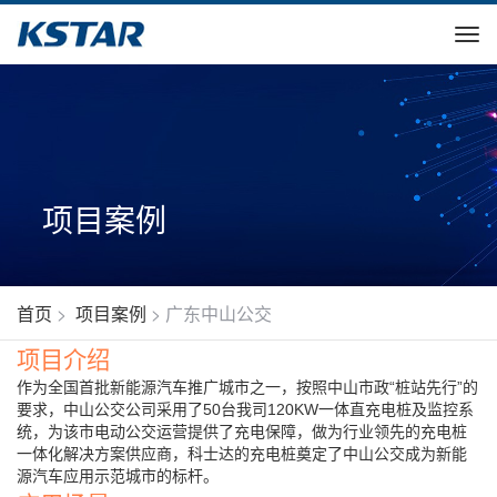
项目案例
首页
>
项目案例
>
广东中山公交
项目介绍
作为全国首批新能源汽车推广城市之一，按照中山市政
桩站先行
的
“
”
要求，中山公交公司采用了
台我司
一体直充电桩及监控系
50
120KW
统，
为该市电动公交运营提供了充电保障，做为行业领先的
充电桩
一体化解决方案供应商，科士达的充电桩奠定了中山公交成为新能
源汽车应用示范城市的标杆。